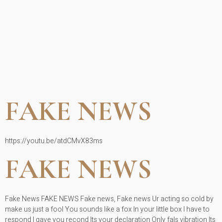
KATEGORI:
UNCATEGO
FAKE NEWS
https://youtu.be/atdCMvX83ms
FAKE NEWS
Fake News FAKE NEWS Fake news, Fake news Ur acting so cold by
make us just a fool You sounds like a fox In your little box I have to
respond I gave you recond Its your declaration Only fals vibration Its